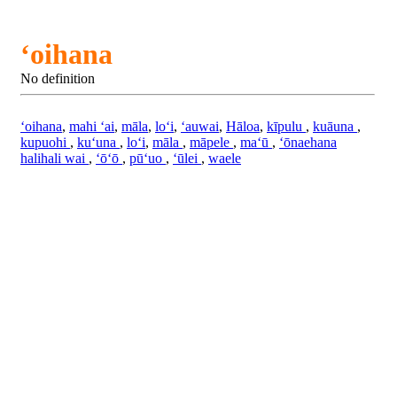
ʻoihana
No definition
ʻoihana
,
mahi ʻai
,
māla
,
loʻi
,
ʻauwai
,
Hāloa
,
kīpulu
,
kuāuna
,
kupuohi
,
kuʻuna
,
loʻi
,
māla
,
māpele
,
maʻū
,
ʻōnaehana
halihali wai
,
ʻōʻō
,
pūʻuo
,
ʻūlei
,
waele