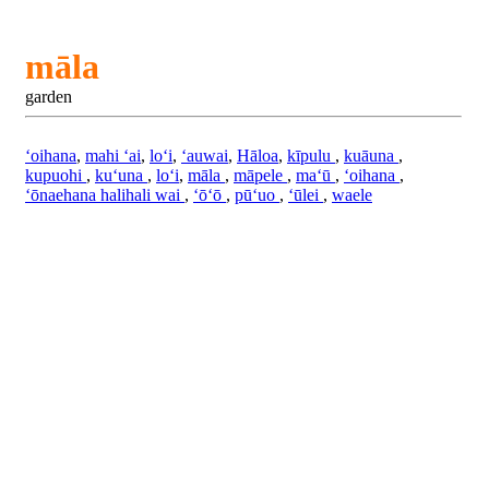
māla
garden
ʻoihana
,
mahi ʻai
,
loʻi
,
ʻauwai
,
Hāloa
,
kīpulu
,
kuāuna
,
kupuohi
,
kuʻuna
,
loʻi
,
māla
,
māpele
,
maʻū
,
ʻoihana
,
ʻōnaehana halihali wai
,
ʻōʻō
,
pūʻuo
,
ʻūlei
,
waele