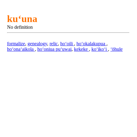
kuʻuna
No definition
formalize
,
genealogy
,
relic
,
hoʻoili
,
hoʻokalakupua
,
hoʻonaʻaikola
,
hoʻoniua puʻuwai
,
kekeke
,
koʻikoʻi
,
ʻōhule