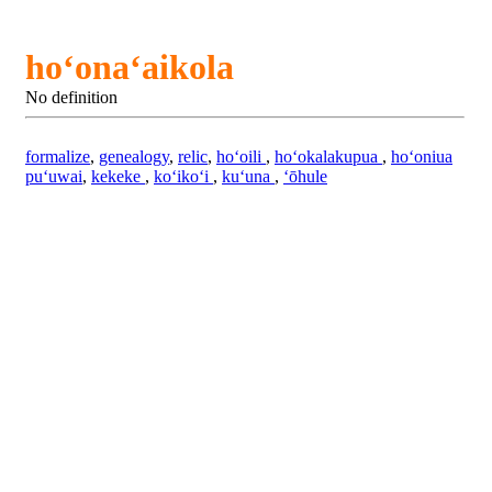
hoʻonaʻaikola
No definition
formalize
,
genealogy
,
relic
,
hoʻoili
,
hoʻokalakupua
,
hoʻoniua
puʻuwai
,
kekeke
,
koʻikoʻi
,
kuʻuna
,
ʻōhule