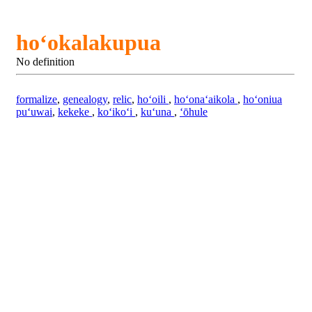
hoʻokalakupua
No definition
formalize
,
genealogy
,
relic
,
hoʻoili
,
hoʻonaʻaikola
,
hoʻoniua
puʻuwai
,
kekeke
,
koʻikoʻi
,
kuʻuna
,
ʻōhule