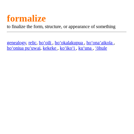
formalize
to finalize the form, structure, or appearance of something
genealogy
,
relic
,
hoʻoili
,
hoʻokalakupua
,
hoʻonaʻaikola
,
hoʻoniua puʻuwai
,
kekeke
,
koʻikoʻi
,
kuʻuna
,
ʻōhule