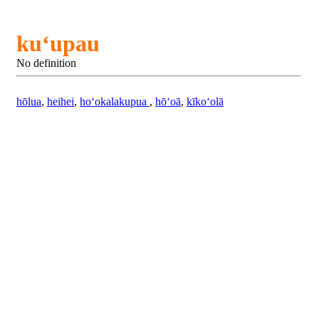
kuʻupau
No definition
hōlua
,
heihei
,
hoʻokalakupua
,
hōʻoā
,
kīkoʻolā