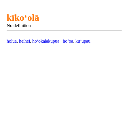
kīkoʻolā
No definition
hōlua
,
heihei
,
hoʻokalakupua
,
hōʻoā
,
kuʻupau