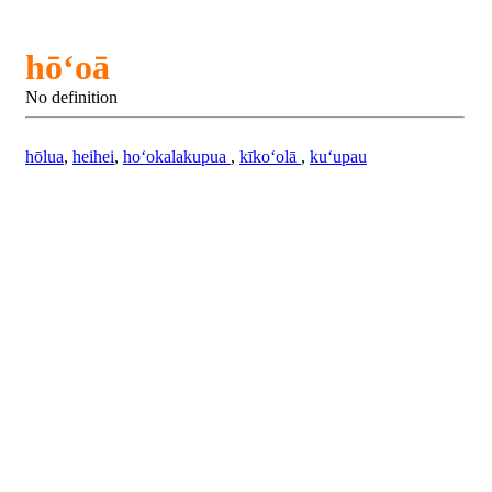
hōʻoā
No definition
hōlua
,
heihei
,
hoʻokalakupua
,
kīkoʻolā
,
kuʻupau