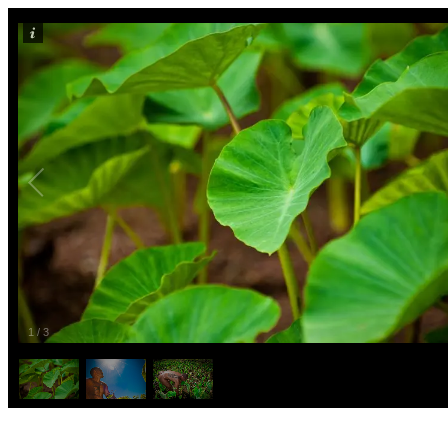
1
/
3