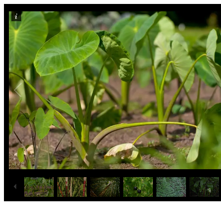
1
/
8