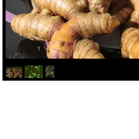
1
/
3