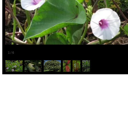
1
/
6